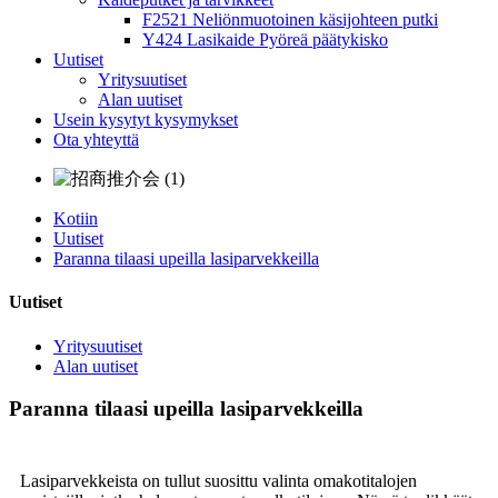
F2521 Neliönmuotoinen käsijohteen putki
Y424 Lasikaide Pyöreä päätykisko
Uutiset
Yritysuutiset
Alan uutiset
Usein kysytyt kysymykset
Ota yhteyttä
Kotiin
Uutiset
Paranna tilaasi upeilla lasiparvekkeilla
Uutiset
Yritysuutiset
Alan uutiset
Paranna tilaasi upeilla lasiparvekkeilla
Lasiparvekkeista on tullut suosittu valinta omakotitalojen