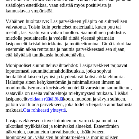
sisätilojen estetiikkaa, vaan edistää myös positiivista ja
kannustavaa ympäristöä.
Vähäinen huoltotarve: Lasiparvekkeen ylläpito on suhteellisen
vaivatonta. Toisin kuin perinteiset materiaalit, kuten puu tai
metalli, lasi vaatii vain vähän huoltoa. Säännöllinen puhdistus
miedolla pesuaineella ja vedellä riittää yleensä pitämään
lasipaneelit kristallinkirkkaina ja moitteettomina. Tämä tarkoittaa
enemmän aikaa rentoutua ja nauttia parvekkeestasi sen sijaan,
että käyttäisit tuntikausia huoltotehtäviin.
Monipuoliset suunnitteluvaihtoehdot: Lasiparvekkeet tarjoavat
loputtomasti suunnittelumahdollisuuksia, jotka sopivat
henkilökohtaiseen tyyliisi ja täydentävät kotisi arkkitehtuuria.
Halusitpa sitten kehyksettömän ja minimalistisen ilmeen tai
monimutkaisemman koriste-elementeillä varustetun suunnittelun,
saatavilla on useita vaihtoehtoja mieltymystesi mukaan. Lisäksi
lasipaneelit
voidaan räätälöidä
koon, muodon ja sävyn suhteen,
jolloin voit luoda parvekkeen, joka todella heijastaa ainutlaatuista
makuasi.
Ota rohkeasti yhteyttä
.
Lasiparvekkeeseen investoiminen on varma tapa muuttaa
ulkotilasi tyylikkääksi ja toimivaksi alueeksi. Esteettömien
näkymien, parannetun turvallisuuden, lisääntyneen
luonnonvalon, vähäisten huoltotarpeiden ja monipuolisten