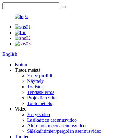
English
Kotiin
Tietoa meistä
Yritysprofiili
Näyttely
Todistus
Tehdaskierros
Projektien viite
Tuoteluettelo
Video
Yritysvideo
Lasikaiteen asennusvideo
Alumiinikaiteen asennusvideo
Sälekaihtimien/pergolan asennusvideo
Tuotteet