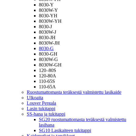
8030-Y
8030W-Y
8030-YH
8030W-YH
8030-J
8030W-J
8030-JH
8030W-JH
8030-G
8030-GH
8030W-G
8030W-GH
120–80S
120-80A
110-65S
110-65A
Ruostumattomasta teräksestä valmistettu lasikaide
Ulkoaita
Louver Pergala
Lasin tukitappi
SS-hana ja tukitappi
SG20 ruostumattomasta teräksestä valmistettu
lasihana
SG10 Lasikaiteen tukitappi
Kaideputket ja tarvikkeet