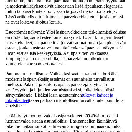
omistajille, jotka haluavat parantaa ulkotilojaan. Nämä tyylikkäät
ja modernit lisäykset eivät ainoastaan ​​lisää ripauksen eleganssia
mihin tahansa kiinteistöön, vaan tarjoavat myös monia etuja.
Tässä artikkelissa tutkimme lasiparvekkeiden etuja ja sitä, miksi
ne ovat loistava sijoitus kotiisi.
Esteettömät näkymät: Yksi lasiparvekkeiden tärkeimmistä eduista
on niiden tarjoamat esteettömät näkymät. Toisin kuin perinteiset
parvekekaiteet, lasipaneelit tarjoavat saumattoman ja läpinäkyvän
esteen, jonka ansiosta voit nauttia henkeäsalpaavista näkymistä
ilman visuaalisia keskeytyksiä. Asuitpa sitten vilkkaassa
kaupungissa tai maaseudulla, lasiparveke tuo ulkoilman
kauneuden suoraan kotiovellesi.
Parannettu turvallisuus: Vaikka lasi saattaa vaikuttaa herkältä,
modernit lasiparvekejärjestelmät on suunniteltu turvallisuus
mielessä. Paksuja ja karkaistuja lasipaneeleja käytetään
kestävyyden ja lujuuden varmistamiseksi, mikä tekee niistä
särkymättömiä. Lisäksi lasin asentaminen
tukevat kaiteet ja
tukirakenteet
takaa parhaan mahdollisen turvallisuuden sinulle ja
läheisillesi.
Lisääntynyt luonnonvalo: Lasiparvekkeet päästävät runsaasti
luonnonvaloa sisään asuintiloihisi. Lasipaneelien läpinäkyvä
rakenne maksimoi kotiisi tulevan auringonvalon määrän, mikä
luo valoisan ja kutsuvan tunnelman. Tämä ei ainoastaan ​​paranna