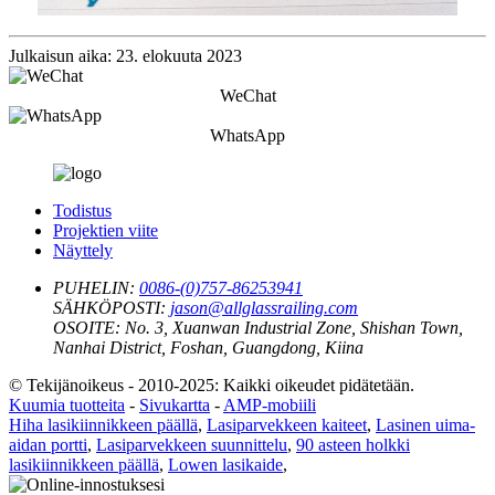
Julkaisun aika: 23. elokuuta 2023
WeChat
WhatsApp
Todistus
Projektien viite
Näyttely
PUHELIN:
0086-(0)757-86253941
SÄHKÖPOSTI:
jason@allglassrailing.com
OSOITE:
No. 3, Xuanwan Industrial Zone, Shishan Town,
Nanhai District, Foshan, Guangdong, Kiina
© Tekijänoikeus - 2010-2025: Kaikki oikeudet pidätetään.
Kuumia tuotteita
-
Sivukartta
-
AMP-mobiili
Hiha lasikiinnikkeen päällä
,
Lasiparvekkeen kaiteet
,
Lasinen uima-
aidan portti
,
Lasiparvekkeen suunnittelu
,
90 asteen holkki
lasikiinnikkeen päällä
,
Lowen lasikaide
,