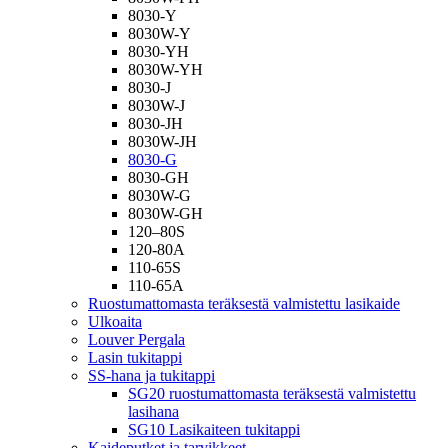
8030-Y
8030W-Y
8030-YH
8030W-YH
8030-J
8030W-J
8030-JH
8030W-JH
8030-G
8030-GH
8030W-G
8030W-GH
120–80S
120-80A
110-65S
110-65A
Ruostumattomasta teräksestä valmistettu lasikaide
Ulkoaita
Louver Pergala
Lasin tukitappi
SS-hana ja tukitappi
SG20 ruostumattomasta teräksestä valmistettu
lasihana
SG10 Lasikaiteen tukitappi
Kaideputket ja tarvikkeet