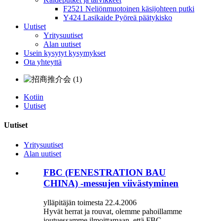
F2521 Neliönmuotoinen käsijohteen putki
Y424 Lasikaide Pyöreä päätykisko
Uutiset
Yritysuutiset
Alan uutiset
Usein kysytyt kysymykset
Ota yhteyttä
Kotiin
Uutiset
Uutiset
Yritysuutiset
Alan uutiset
FBC (FENESTRATION BAU
CHINA) -messujen viivästyminen
ylläpitäjän toimesta 22.4.2006
Hyvät herrat ja rouvat, olemme pahoillamme
joutuessamme ilmoittamaan, että FBC