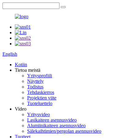
English
Kotiin
Tietoa meistä
Yritysprofiili
Näyttely
Todistus
Tehdaskierros
Projektien viite
Tuoteluettelo
Video
Yritysvideo
Lasikaiteen asennusvideo
Alumiinikaiteen asennusvideo
Sälekaihtimien/pergolan asennusvideo
Tuotteet