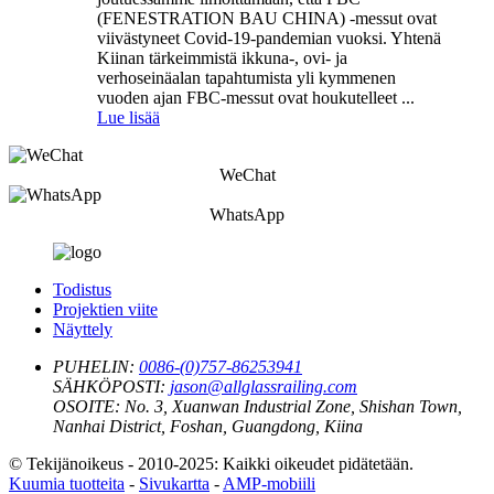
(FENESTRATION BAU CHINA) -messut ovat
viivästyneet Covid-19-pandemian vuoksi. Yhtenä
Kiinan tärkeimmistä ikkuna-, ovi- ja
verhoseinäalan tapahtumista yli kymmenen
vuoden ajan FBC-messut ovat houkutelleet ...
Lue lisää
WeChat
WhatsApp
Todistus
Projektien viite
Näyttely
PUHELIN:
0086-(0)757-86253941
SÄHKÖPOSTI:
jason@allglassrailing.com
OSOITE:
No. 3, Xuanwan Industrial Zone, Shishan Town,
Nanhai District, Foshan, Guangdong, Kiina
© Tekijänoikeus - 2010-2025: Kaikki oikeudet pidätetään.
Kuumia tuotteita
-
Sivukartta
-
AMP-mobiili