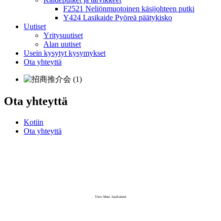
F2521 Neliönmuotoinen käsijohteen putki
Y424 Lasikaide Pyöreä päätykisko
Uutiset
Yritysuutiset
Alan uutiset
Usein kysytyt kysymykset
Ota yhteyttä
Ota yhteyttä
Kotiin
Ota yhteyttä
View Mate -lasikaiteet