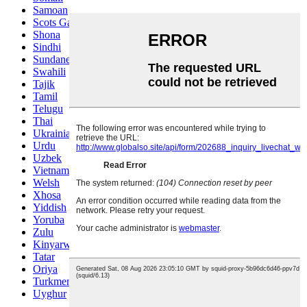
Samoan
Scots Gaelic
Shona
Sindhi
Sundanese
Swahili
Tajik
Tamil
Telugu
Thai
Ukrainian
Urdu
Uzbek
Vietnamese
Welsh
Xhosa
Yiddish
Yoruba
Zulu
Kinyarwanda
Tatar
Oriya
Turkmen
Uyghur