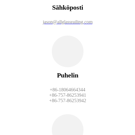
Sähköposti
jason@allglassrailing.com
Puhelin
+86-18064664344
+86-757-86253941
+86-757-86253942