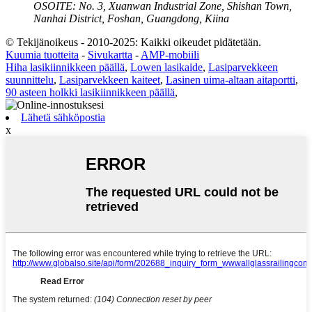
OSOITE:
No. 3, Xuanwan Industrial Zone, Shishan Town,
Nanhai District, Foshan, Guangdong, Kiina
© Tekijänoikeus - 2010-2025: Kaikki oikeudet pidätetään.
Kuumia tuotteita
-
Sivukartta
-
AMP-mobiili
Hiha lasikiinnikkeen päällä
,
Lowen lasikaide
,
Lasiparvekkeen
suunnittelu
,
Lasiparvekkeen kaiteet
,
Lasinen uima-altaan aitaportti
,
90 asteen holkki lasikiinnikkeen päällä
,
Lähetä sähköpostia
x