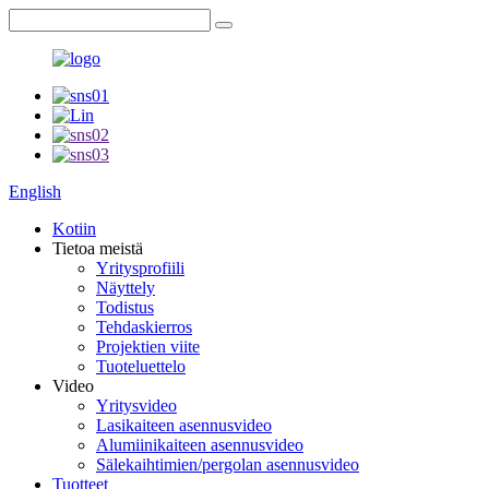
English
Kotiin
Tietoa meistä
Yritysprofiili
Näyttely
Todistus
Tehdaskierros
Projektien viite
Tuoteluettelo
Video
Yritysvideo
Lasikaiteen asennusvideo
Alumiinikaiteen asennusvideo
Sälekaihtimien/pergolan asennusvideo
Tuotteet