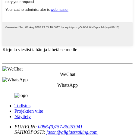
Kirjoita viestisi tähän ja lähetä se meille
WeChat
WhatsApp
Todistus
Projektien viite
Näyttely
PUHELIN:
0086-(0)757-86253941
SÄHKÖPOSTI:
jason@allglassrailing.com