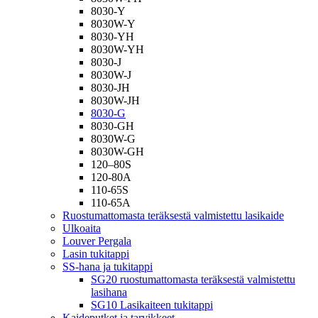
8030-Y
8030W-Y
8030-YH
8030W-YH
8030-J
8030W-J
8030-JH
8030W-JH
8030-G
8030-GH
8030W-G
8030W-GH
120–80S
120-80A
110-65S
110-65A
Ruostumattomasta teräksestä valmistettu lasikaide
Ulkoaita
Louver Pergala
Lasin tukitappi
SS-hana ja tukitappi
SG20 ruostumattomasta teräksestä valmistettu
lasihana
SG10 Lasikaiteen tukitappi
Kaideputket ja tarvikkeet