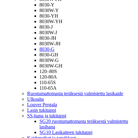
8030-Y
8030W-Y
8030-YH
8030W-YH
8030-J
8030W-J
8030-JH
8030W-JH
8030-G
8030-GH
8030W-G
8030W-GH
120–80S
120-80A
110-65S
110-65A
Ruostumattomasta teräksestä valmistettu lasikaide
Ulkoaita
Louver Pergala
Lasin tukitappi
SS-hana ja tukitappi
SG20 ruostumattomasta teräksestä valmistettu
lasihana
SG10 Lasikaiteen tukitappi
Kaideputket ja tarvikkeet