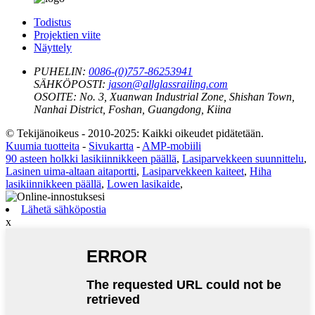
Todistus
Projektien viite
Näyttely
PUHELIN:
0086-(0)757-86253941
SÄHKÖPOSTI:
jason@allglassrailing.com
OSOITE:
No. 3, Xuanwan Industrial Zone, Shishan Town,
Nanhai District, Foshan, Guangdong, Kiina
© Tekijänoikeus - 2010-2025: Kaikki oikeudet pidätetään.
Kuumia tuotteita
-
Sivukartta
-
AMP-mobiili
90 asteen holkki lasikiinnikkeen päällä
,
Lasiparvekkeen suunnittelu
,
Lasinen uima-altaan aitaportti
,
Lasiparvekkeen kaiteet
,
Hiha
lasikiinnikkeen päällä
,
Lowen lasikaide
,
Lähetä sähköpostia
x