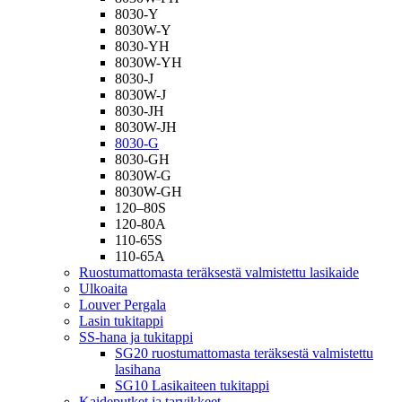
8030-Y
8030W-Y
8030-YH
8030W-YH
8030-J
8030W-J
8030-JH
8030W-JH
8030-G
8030-GH
8030W-G
8030W-GH
120–80S
120-80A
110-65S
110-65A
Ruostumattomasta teräksestä valmistettu lasikaide
Ulkoaita
Louver Pergala
Lasin tukitappi
SS-hana ja tukitappi
SG20 ruostumattomasta teräksestä valmistettu
lasihana
SG10 Lasikaiteen tukitappi
Kaideputket ja tarvikkeet