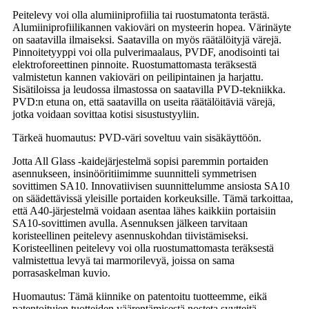
Peitelevy voi olla alumiiniprofiilia tai ruostumatonta terästä.
Alumiiniprofiilikannen vakioväri on mysteerin hopea. Värinäyte
on saatavilla ilmaiseksi. Saatavilla on myös räätälöityjä värejä.
Pinnoitetyyppi voi olla pulverimaalaus, PVDF, anodisointi tai
elektroforeettinen pinnoite. Ruostumattomasta teräksestä
valmistetun kannen vakioväri on peilipintainen ja harjattu.
Sisätiloissa ja leudossa ilmastossa on saatavilla PVD-tekniikka.
PVD:n etuna on, että saatavilla on useita räätälöitäviä värejä,
jotka voidaan sovittaa kotisi sisustustyyliin.
Tärkeä huomautus: PVD-väri soveltuu vain sisäkäyttöön.
Jotta All Glass -kaidejärjestelmä sopisi paremmin portaiden
asennukseen, insinööritiimimme suunnitteli symmetrisen
sovittimen SA10. Innovatiivisen suunnittelumme ansiosta SA10
on säädettävissä yleisille portaiden korkeuksille. Tämä tarkoittaa,
että A40-järjestelmä voidaan asentaa lähes kaikkiin portaisiin
SA10-sovittimen avulla. Asennuksen jälkeen tarvitaan
koristeellinen peitelevy asennuskohdan tiivistämiseksi.
Koristeellinen peitelevy voi olla ruostumattomasta teräksestä
valmistettua levyä tai marmorilevyä, joissa on sama
porrasaskelman kuvio.
Huomautus: Tämä kiinnike on patentoitu tuotteemme, eikä
patentoitujen tuotteiden väärentämisestä nosteta syytteitä.