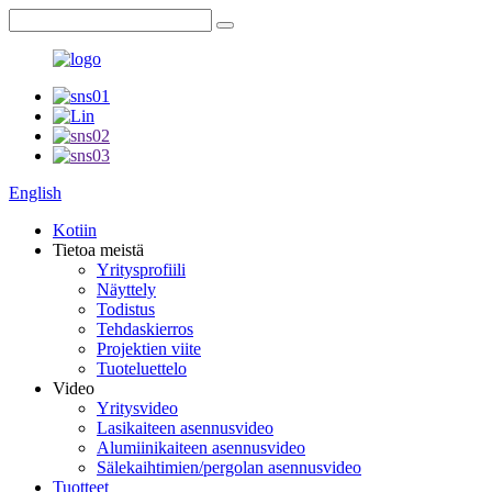
English
Kotiin
Tietoa meistä
Yritysprofiili
Näyttely
Todistus
Tehdaskierros
Projektien viite
Tuoteluettelo
Video
Yritysvideo
Lasikaiteen asennusvideo
Alumiinikaiteen asennusvideo
Sälekaihtimien/pergolan asennusvideo
Tuotteet