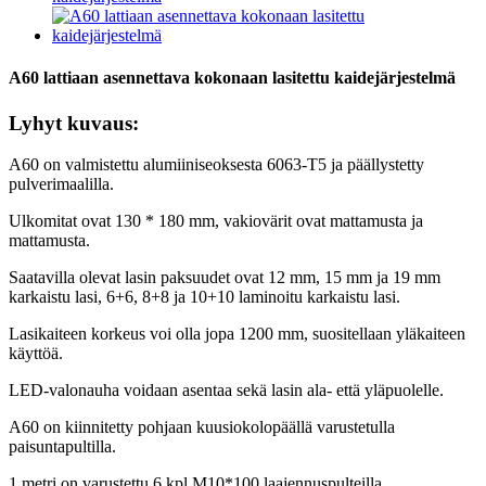
A60 lattiaan asennettava kokonaan lasitettu kaidejärjestelmä
Lyhyt kuvaus:
A60 on valmistettu alumiiniseoksesta 6063-T5 ja päällystetty
pulverimaalilla.
Ulkomitat ovat 130 * 180 mm, vakiovärit ovat mattamusta ja
mattamusta.
Saatavilla olevat lasin paksuudet ovat 12 mm, 15 mm ja 19 mm
karkaistu lasi, 6+6, 8+8 ja 10+10 laminoitu karkaistu lasi.
Lasikaiteen korkeus voi olla jopa 1200 mm, suositellaan yläkaiteen
käyttöä.
LED-valonauha voidaan asentaa sekä lasin ala- että yläpuolelle.
A60 on kiinnitetty pohjaan kuusiokolopäällä varustetulla
paisuntapultilla.
1 metri on varustettu 6 kpl M10*100 laajennuspulteilla.