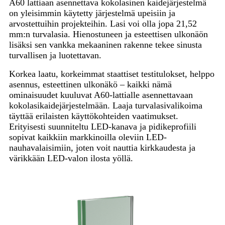
A60 lattiaan asennettava kokolasinen kaidejärjestelmä
on yleisimmin käytetty järjestelmä upeisiin ja
arvostettuihin projekteihin. Lasi voi olla jopa 21,52
mm:n turvalasia. Hienostuneen ja esteettisen ulkonäön
lisäksi sen vankka mekaaninen rakenne tekee sinusta
turvallisen ja luotettavan.
Korkea laatu, korkeimmat staattiset testitulokset, helppo
asennus, esteettinen ulkonäkö – kaikki nämä
ominaisuudet kuuluvat A60-lattialle asennettavaan
kokolasikaidejärjestelmään. Laaja turvalasivalikoima
täyttää erilaisten käyttökohteiden vaatimukset.
Erityisesti suunniteltu LED-kanava ja pidikeprofiili
sopivat kaikkiin markkinoilla oleviin LED-
nauhavalaisimiin, joten voit nauttia kirkkaudesta ja
värikkään LED-valon ilosta yöllä.