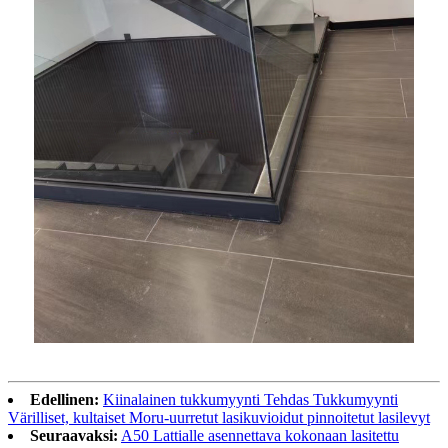
Edellinen:
Kiinalainen tukkumyynti Tehdas Tukkumyynti
Värilliset, kultaiset Moru-uurretut lasikuvioidut pinnoitetut lasilevyt
Seuraavaksi:
A50 Lattialle asennettava kokonaan lasitettu