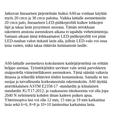
Jatkuvan lineaarisen järjestelmän lisäksi A60:aa voidaan käyttää
myös 20 cm:n ja 30 cm:n paloina. Vaikka lattialle asennettaisiin
20 cm:n palo, lineaarinen LED-pidikeprofiili kulkee lohkojen
läpi ja takaa lasin pysymisen suorana. Tämän nerokkaan
rakenteen ansiosta asennuksen aikana ei tapahdu virhetoimintoja.
Samaan aikaan tämä leikkaamaton LED-pidikeprofiili voi pitää
LED-nauhan valon tiukasti lasin alla, jolloin LED-valo voi osua
lasia vasten, mikä takaa riittävän luminanssin lasille.
A60-lattialle asennettava kokolasinen kaidejärjestelmä on erittäin
helppo asentaa. Työntekijöiden tarvitsee vain seistä parvekkeen
sisäpuolella viimeistelläkseen asennuksen. Tämä säästää valtavia
ilmassa ja telineillä tehtävien töiden kustannuksia. Samalla se tuo
suojaa ja turvallisuutta korkeatasoisiin rakennuksiin. A60 täyttää
amerikkalaisen ASTM E2358-17 -standardin ja kiinalaisen
standardin JG/T17-2012, ja vaakasuora iskukuorma voi olla jopa
2040 N neliömetriä kohden ilman kaiteen putken apua.
Yhteensopiva lasi voi olla 12 mm, 15 mm ja 19 mm karkaistua
lasia sekä 6+6, 8+8 ja 10+10 laminoitua karkaistua lasia.