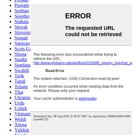
Punjabi
Serbian
Sesotho
Sinhala
Slovak
Slovenian
Somali
Samoan
Scots Gaelic
Shona
Sindhi
Sundanese
Swahili
Tajik
Tamil
Telugu
Thai
Ukrainian
Urdu
Uzbek
Vietnamese
Welsh
Xhosa
Yiddish