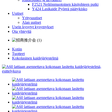
F2521 Neliönmuotoinen käsijohteen putki
Y424 Lasikaide Pyöreä päätykisko
Uutiset
Yritysuutiset
Alan uutiset
Usein kysytyt kysymykset
Ota yhteyttä
Kotiin
Tuotteet
Kokolasinen kaidejärjestelmä