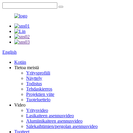
English
Kotiin
Tietoa meistä
Yritysprofiili
Näyttely
Todistus
Tehdaskierros
Projektien viite
Tuoteluettelo
Video
Yritysvideo
Lasikaiteen asennusvideo
Alumiinikaiteen asennusvideo
Sälekaihtimien/pergolan asennusvideo
Tuotteet