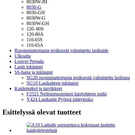
8030W-JH
8030-G
8030-GH
8030W-G
8030W-GH
120–80S
120-80A
110-65S
110-65A
Ruostumattomasta teräksestä valmistettu lasikaide
Ulkoaita
Louver Pergala
Lasin tukitappi
SS-hana ja tukitappi
SG20 ruostumattomasta teräksestä valmistettu lasihana
SG10 Lasikaiteen tukitappi
Kaideputket ja tarvikkeet
F2521 Neliönmuotoinen käsijohteen putki
Y424 Lasikaide Pyöreä päätykisko
Esittelyssä olevat tuotteet