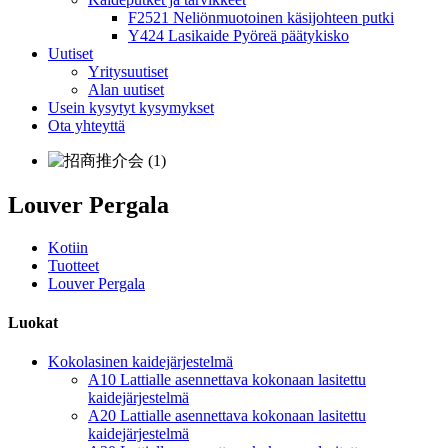
F2521 Neliönmuotoinen käsijohteen putki
Y424 Lasikaide Pyöreä päätykisko
Uutiset
Yritysuutiset
Alan uutiset
Usein kysytyt kysymykset
Ota yhteyttä
Louver Pergala
Kotiin
Tuotteet
Louver Pergala
Luokat
Kokolasinen kaidejärjestelmä
A10 Lattialle asennettava kokonaan lasitettu
kaidejärjestelmä
A20 Lattialle asennettava kokonaan lasitettu
kaidejärjestelmä