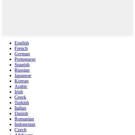
English
French
German
Portuguese
Spanish
Russian
Japanese
Korean
Arabic
Irish
Greek
Turkish
Italian
Danish
Romanian
Indonesian
Czech