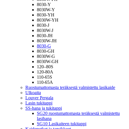
8030-Y
8030W-Y
8030-YH
8030W-YH
8030-J
8030W-J
8030-JH
8030W-JH
8030-G
8030-GH
8030W-G
8030W-GH
120–80S
120-80A
110-65S
110-65A
Ruostumattomasta teräksestä valmistettu lasikaide
Ulkoaita
Louver Pergala
Lasin tukitappi
SS-hana ja tukitappi
SG20 ruostumattomasta teräksestä valmistettu
lasihana
SG10 Lasikaiteen tukitappi
Kaideputket ja tarvikkeet