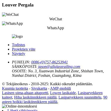
Louver Pergala
WeChat
WhatsApp
Todistus
Projektien viite
Näyttely
PUHELIN:
0086-(0)757-86253941
SÄHKÖPOSTI:
jason@allglassrailing.com
OSOITE:
No. 3, Xuanwan Industrial Zone, Shishan Town,
Nanhai District, Foshan, Guangdong, Kiina
© Tekijänoikeus - 2010-2025: Kaikki oikeudet pidätetään.
Kuumia tuotteita
-
Sivukartta
-
AMP-mobiili
Lasinen uima-altaan aitaportti
,
Lowen lasikaide
,
Lasiparvekkeen
kaiteet
,
Hiha lasikiinnikkeen päällä
,
Lasiparvekkeen suunnittelu
,
90
asteen holkki lasikiinnikkeen päällä
,
Lähetä sähköpostia