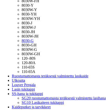
8030W-FH
8030-Y
8030W-Y
8030-YH
8030W-YH
8030-J
8030W-J
8030-JH
8030W-JH
8030-G
8030-GH
8030W-G
8030W-GH
120–80S
120-80A
110-65S
110-65A
Ruostumattomasta teräksestä valmistettu lasikaide
Ulkoaita
Louver Pergala
Lasin tukitappi
SS-hana ja tukitappi
SG20 ruostumattomasta teräksestä valmistettu lasihana
SG10 Lasikaiteen tukitappi
Kaideputket ja tarvikkeet