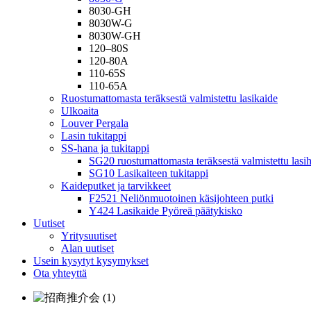
8030-GH
8030W-G
8030W-GH
120–80S
120-80A
110-65S
110-65A
Ruostumattomasta teräksestä valmistettu lasikaide
Ulkoaita
Louver Pergala
Lasin tukitappi
SS-hana ja tukitappi
SG20 ruostumattomasta teräksestä valmistettu lasi
SG10 Lasikaiteen tukitappi
Kaideputket ja tarvikkeet
F2521 Neliönmuotoinen käsijohteen putki
Y424 Lasikaide Pyöreä päätykisko
Uutiset
Yritysuutiset
Alan uutiset
Usein kysytyt kysymykset
Ota yhteyttä