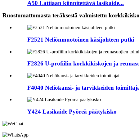
A50 Lattiaan kiinnitettävä lasikaide...
Ruostumattomasta teräksestä valmistettu korkkikisko 
F2521 Neliönmuotoinen käsijohteen putki
F2826 U-profiilin korkkikiskojen ja reunasu
F4040 Neliökansi- ja tarvikkeiden toimittaj
Y424 Lasikaide Pyöreä päätykisko