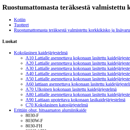
Ruostumattomasta teräksestä valmistettu k
Kotiin
Tuotteet
Ruostumattomasta teräksestä valmistettu korkkikisko ja lisävaru
Luokat
Kokolasinen kaidejärjestelmä
A10 Lattialle asennettava kokonaan lasitettu kaidejärjest
A20 Lattialle asennettava kokonaan lasitettu kaidejärjest
A30 Lattialle asennettava kokonaan lasitettu kaidejärjest
A40 Lattialle asennettava kokonaan lasitettu kaidejärjest
A50 Lattialle asennettava kokonaan lasitettu kaidejärjest
A60 lattiaan asennettava kokonaan lasitettu kaidejärjeste
A70 Ulkoinen kokonaan lasitettu kaidejärjestelmä
A80 Lattialle asennettava kokonaan lasitettu kaidejärjest
A90 Lattiaan upotettava kokonaan lasikaidejärjestelmä
C70 Kokolasinen katosjärjestelmä
Erittäin ohut, hitsaamaton alumiinikaide
8030-F
8030W-F
8030-FH