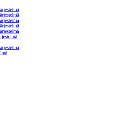
järjestelmä
järjestelmä
järjestelmä
järjestelmä
järjestelmä
ärjestelmä
järjestelmä
elmä