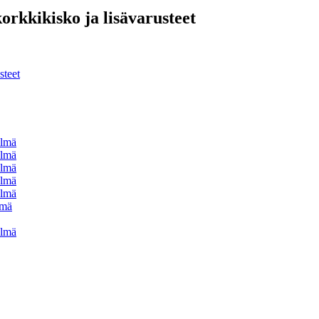
orkkikisko ja lisävarusteet
steet
elmä
elmä
elmä
elmä
elmä
lmä
elmä