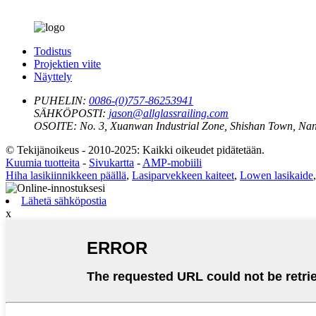
Todistus
Projektien viite
Näyttely
PUHELIN:
0086-(0)757-86253941
SÄHKÖPOSTI:
jason@allglassrailing.com
OSOITE:
No. 3, Xuanwan Industrial Zone, Shishan Town, Nan
© Tekijänoikeus - 2010-2025: Kaikki oikeudet pidätetään.
Kuumia tuotteita
-
Sivukartta
-
AMP-mobiili
Hiha lasikiinnikkeen päällä
,
Lasiparvekkeen kaiteet
,
Lowen lasikaide
Lähetä sähköpostia
x