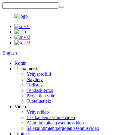
English
Kotiin
Tietoa meistä
Yritysprofiili
Näyttely
Todistus
Tehdaskierros
Projektien viite
Tuoteluettelo
Video
Yritysvideo
Lasikaiteen asennusvideo
Alumiinikaiteen asennusvideo
Sälekaihtimien/pergolan asennusvideo
Tuotteet